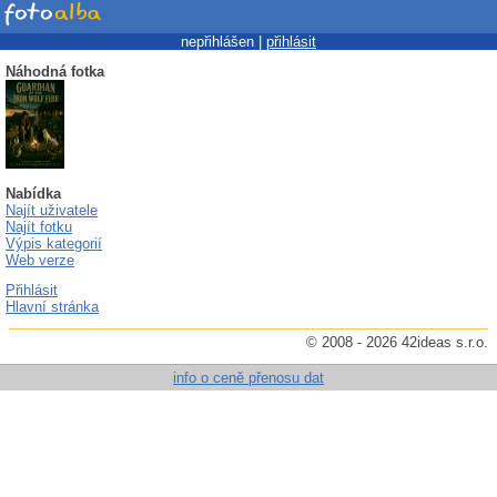
nepřihlášen |
přihlásit
Náhodná fotka
Nabídka
Najít uživatele
Najít fotku
Výpis kategorií
Web verze
Přihlásit
Hlavní stránka
© 2008 - 2026 42ideas s.r.o.
info o ceně přenosu dat